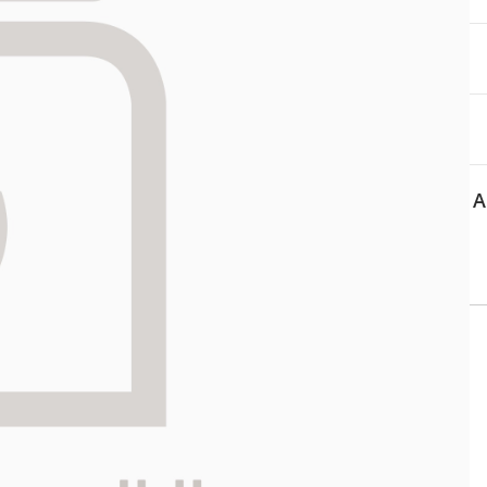
aa reseptiä, ja voit
 sinun pitää ensin
lkeen voit maksaa ostoksesi.
A
 tiedot
Asiakaspalvelu
ti kartalla
010 420 4711
(mpm/pvm)