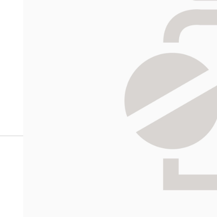
verkkoapteekista?
Reseptilääkkeiden tilaaminen edellyttää voimassa olev
tarkastaa ne
omakanta.fi
-palvelusta. Tilausta varten
tunnistautua. Apteekki käsittelee tilauksesi, jonka jä
Siirry reseptilääketilaukseen
Apteekin
Katso sijain