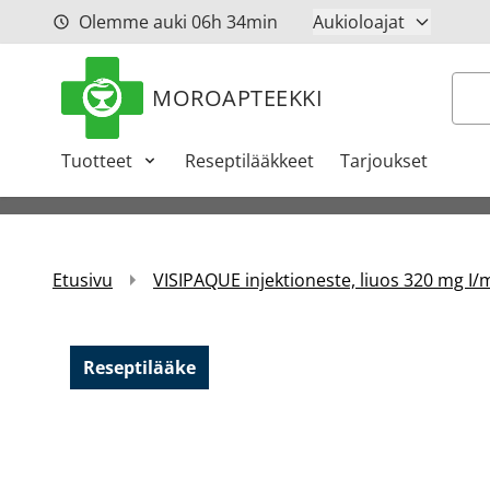
Siirry sisältöön
Olemme auki
06h
34min
Aukioloajat
Hak
MOROAPTEEKKI
Tuotteet
Reseptilääkkeet
Tarjoukset
Etusivu
VISIPAQUE injektioneste, liuos 320 mg I/m
Reseptilääke