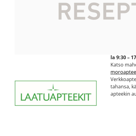
Käyntiosoit
Moroapte
Tesomanka
33310 Tam
Avoinna:
ma-pe 8:30
la 9:30 – 1
Katso mahd
moroapteek
Verkkoaptee
tahansa, k
apteekin au