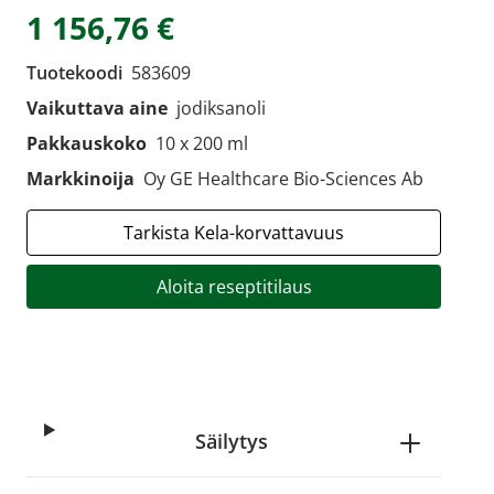
1 156,76 €
Tuotekoodi
583609
Vaikuttava aine
jodiksanoli
Pakkauskoko
10 x 200 ml
Markkinoija
Oy GE Healthcare Bio-Sciences Ab
Tarkista Kela-korvattavuus
Aloita reseptitilaus
Säilytys