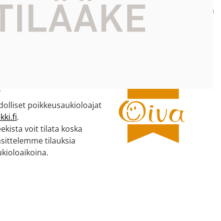
e:
Neuvomme sinua apteekin
ekki Tesoma
aukioloaikojen puitteissa.
tu 4 C
pere
 – 19
7
olliset poikkeusaukioloajat
ki.fi
.
kista voit tilata koska
äsittelemme tilauksia
kioloaikoina.