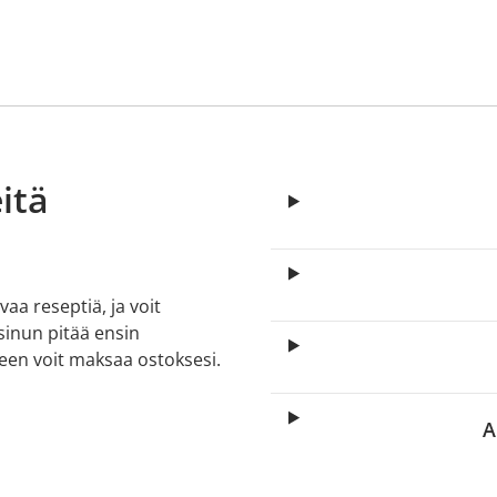
itä
aa reseptiä, ja voit
 sinun pitää ensin
lkeen voit maksaa ostoksesi.
A