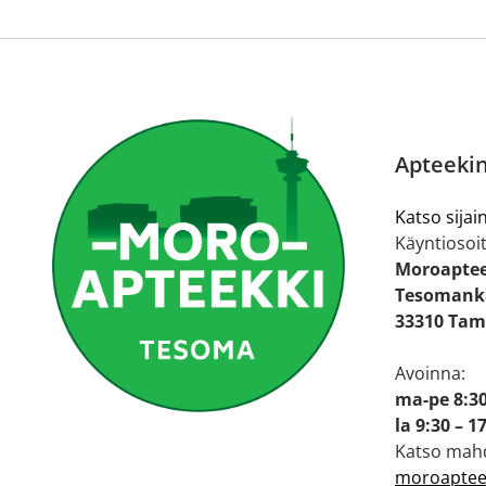
Apteekin
Katso sijain
Käyntiosoit
Moroapte
Tesomanka
33310 Tam
Avoinna:
ma-pe 8:30
la 9:30 – 1
Katso mahd
moroapteek