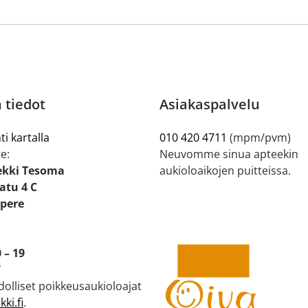
 tiedot
Asiakaspalvelu
ti kartalla
010 420 4711
(mpm/pvm)
e:
Neuvomme sinua apteekin
ekki Tesoma
aukioloaikojen puitteissa.
tu 4 C
pere
 – 19
7
olliset poikkeusaukioloajat
ki.fi
.