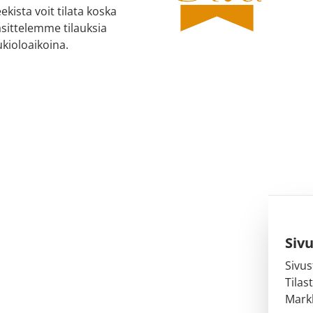
kista voit tilata koska
äsittelemme tilauksia
kioloaikoina.
Siv
Sivus
Tilas
Markk