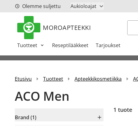
Siirry sisältöön
Olemme suljettu
Aukioloajat
Hak
MOROAPTEEKKI
Tuotteet
Reseptilääkkeet
Tarjoukset
Etusivu
Tuotteet
Apteekkikosmetiikka
A
ACO Men
1 tuote
Brand (1)