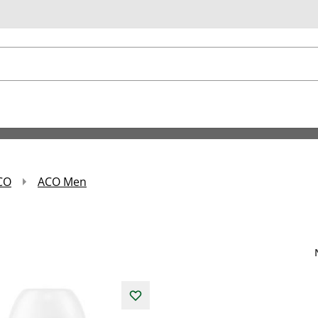
u
CO
ACO Men