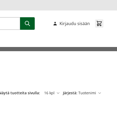
Kirjaudu sisään
Näytä tuotteita sivulla:
Järjestä:
per sivu