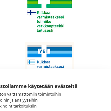
ustollamme käytetään evästeitä
ton välttämättömiin toimintoihin
Sähköpostiosoite:
toihin ja analyyseihin
kirjaamo@fimea.fi
inointitarkoituksiin