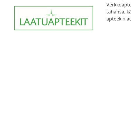
Verkkoaptee
tahansa, k
apteekin au