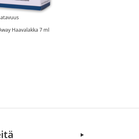
aatavuus
way Haavalakka 7 ml
itä