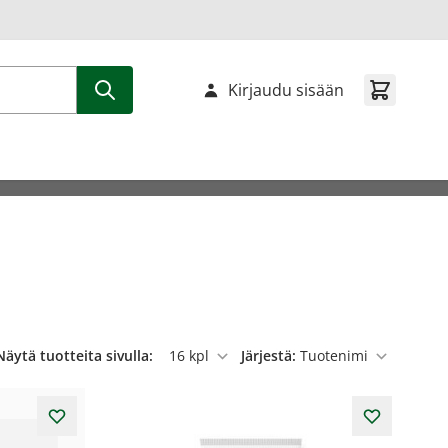
Kirjaudu sisään
Näytä tuotteita sivulla:
Järjestä:
per sivu