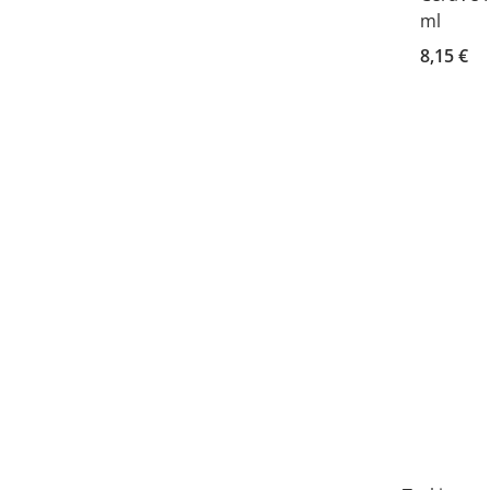
ml
8,15 €