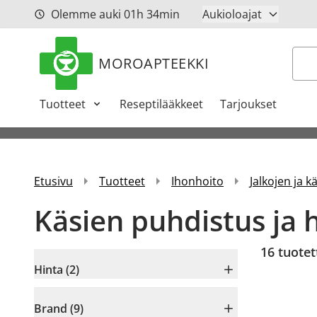
Siirry sisältöön
Olemme auki
01h
34min
Aukioloajat
Hak
MOROAPTEEKKI
Tuotteet
Reseptilääkkeet
Tarjoukset
Etusivu
Tuotteet
Ihonhoito
Jalkojen ja k
Käsien puhdistus ja 
16
tuotet
Hinta (2)
Brand (9)