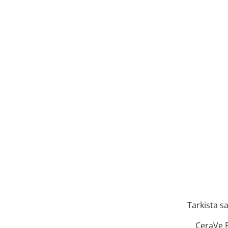
Tarkista s
CeraVe 