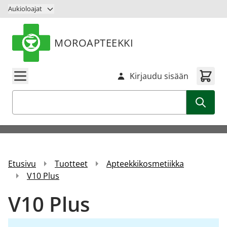
Siirry sisältöön
Aukioloajat
MOROAPTEEKKI
Kirjaudu sisään
Haku
Etusivu
Tuotteet
Apteekkikosmetiikka
V10 Plus
V10 Plus