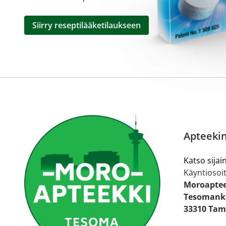
Siirry reseptilääketilaukseen
Apteekin
Katso sijain
Käyntiosoit
Moroapte
Tesomanka
33310 Tam