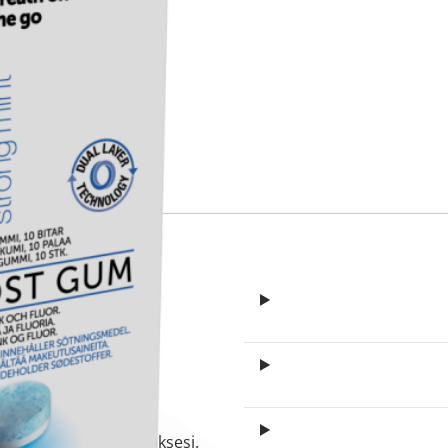
itä
aa reseptiä, ja voit
 sinun pitää ensin
lkeen voit maksaa ostoksesi.