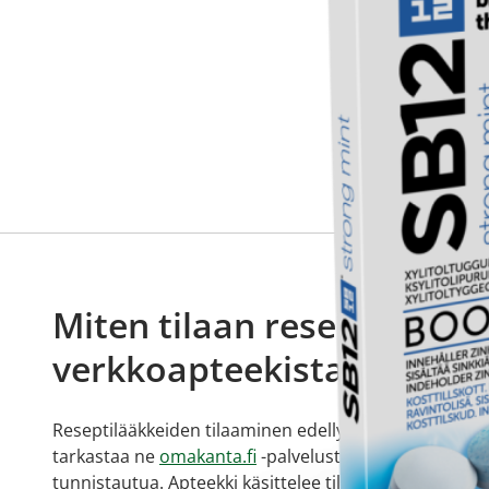
Miten tilaan reseptilääkke
verkkoapteekista?
Reseptilääkkeiden tilaaminen edellyttää voimassa olev
tarkastaa ne
omakanta.fi
-palvelusta. Tilausta varten
tunnistautua. Apteekki käsittelee tilauksesi, jonka jä