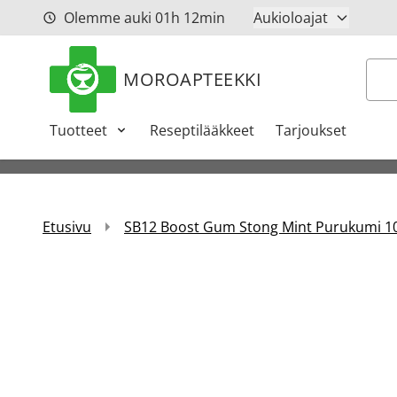
Siirry sisältöön
Olemme auki
01h
12min
Aukioloajat
Hak
MOROAPTEEKKI
Tuotteet
Reseptilääkkeet
Tarjoukset
Etusivu
SB12 Boost Gum Stong Mint Purukumi 10