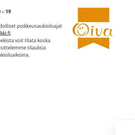
 – 19
7
olliset poikkeusaukioloajat
ki.fi
.
kista voit tilata koska
äsittelemme tilauksia
kioloaikoina.