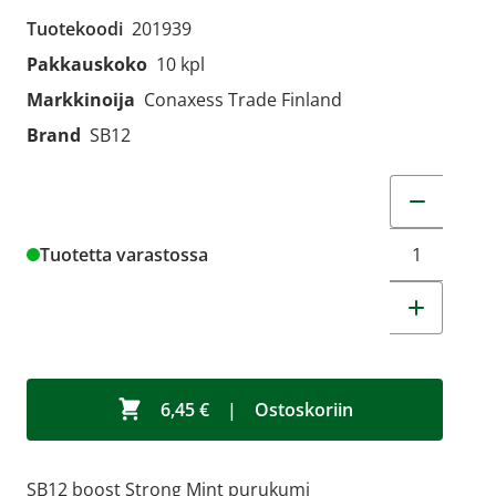
Tuotekoodi
201939
Pakkauskoko
10 kpl
Markkinoija
Conaxess Trade Finland
Brand
SB12
Muuta tuot
Tuotetta varastossa
6,45 €
|
Ostoskoriin
SB12 boost Strong Mint purukumi