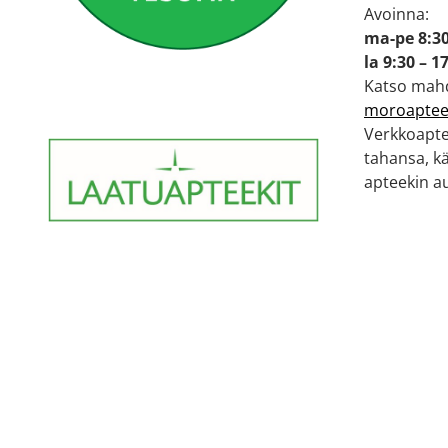
Avoinna:
ma-pe 8:30
la 9:30 – 1
Katso mahd
moroapteek
Verkkoaptee
tahansa, k
apteekin au