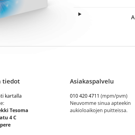
A
 tiedot
Asiakaspalvelu
ti kartalla
010 420 4711
(mpm/pvm)
e:
Neuvomme sinua apteekin
ekki Tesoma
aukioloaikojen puitteissa.
tu 4 C
pere