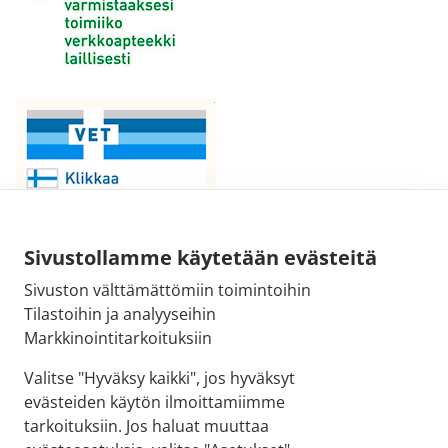
Sivustollamme käytetään evästeitä
Sivuston välttämättömiin toimintoihin
Sähköpostiosoite:
Tilastoihin ja analyyseihin
kirjaamo@fimea.fi
Markkinointitarkoituksiin
Fimean vaihde:
Valitse "Hyväksy kaikki", jos hyväksyt
029 522 3341
evästeiden käytön ilmoittamiimme
tarkoituksiin. Jos haluat muuttaa