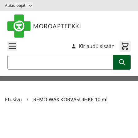
Siirry sisältöön
Aukioloajat
MOROAPTEEKKI
Kirjaudu sisään
Haku
Etusivu
REMO-WAX KORVASUIHKE 10 ml