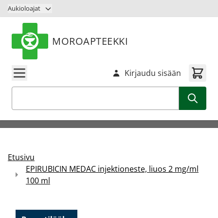
Siirry sisältöön
Aukioloajat
MOROAPTEEKKI
Kirjaudu sisään
Haku
Etusivu
EPIRUBICIN MEDAC injektioneste, liuos 2 mg/ml
100 ml