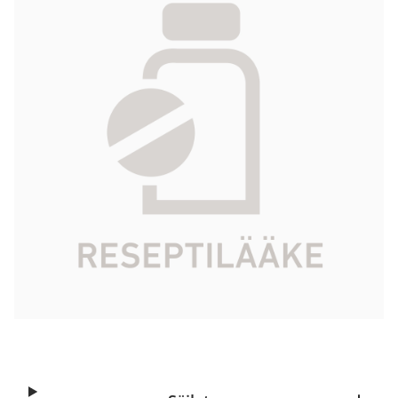
mg/ml 100 ml
400,79 €
Tuotekoodi
158341
Vaikuttava aine
epirubisiinihydrokloridi
Pakkauskoko
100 ml
Markkinoija
Medac GmbH
Tarkista Kela-korvattavuus
Aloita reseptitilaus