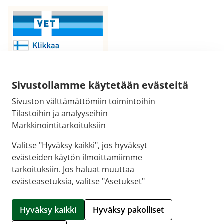
Sivustollamme käytetään evästeitä
Sivuston välttämättömiin toimintoihin
Sähköpostiosoite:
Tilastoihin ja analyyseihin
kirjaamo@fimea.fi
Markkinointitarkoituksiin
Fimean vaihde:
Valitse "Hyväksy kaikki", jos hyväksyt
029 522 3341
evästeiden käytön ilmoittamiimme
tarkoituksiin. Jos haluat muuttaa
evästeasetuksia, valitse "Asetukset"
© 2026 Moroapteekki |
Crasman eApteekki
Hyväksy kaikki
Hyväksy pakolliset
Hallitse evästeitä