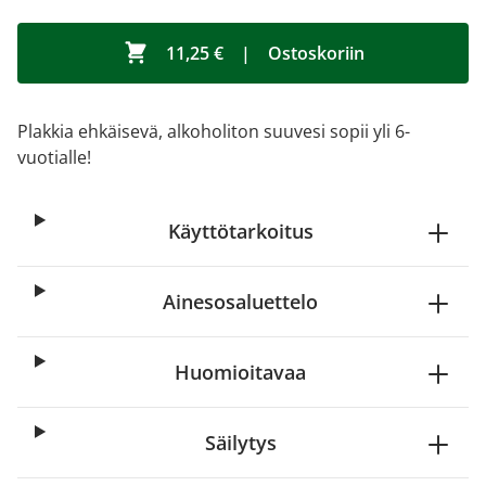
11,25 €
|
Ostoskoriin
Plakkia ehkäisevä, alkoholiton suuvesi sopii yli 6-
vuotialle!
Käyttötarkoitus
Ainesosaluettelo
Huomioitavaa
Säilytys