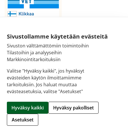
Sivustollamme käytetään evästeitä
Sivuston välttämättömiin toimintoihin
Sähköpostiosoite:
Tilastoihin ja analyyseihin
kirjaamo@fimea.fi
Markkinointitarkoituksiin
Fimean vaihde:
Valitse "Hyväksy kaikki", jos hyväksyt
029 522 3341
evästeiden käytön ilmoittamiimme
tarkoituksiin. Jos haluat muuttaa
evästeasetuksia, valitse "Asetukset"
© 2026 Moroapteekki |
Crasman eApteekki
Hyväksy kaikki
Hyväksy pakolliset
Hallitse evästeitä
Asetukset