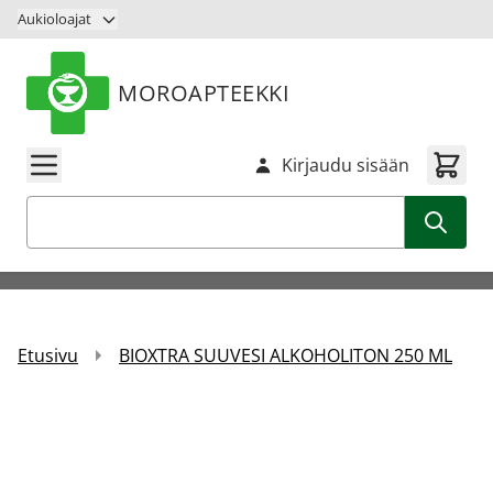
Siirry sisältöön
Aukioloajat
MOROAPTEEKKI
Kirjaudu sisään
Haku
Etusivu
BIOXTRA SUUVESI ALKOHOLITON 250 ML