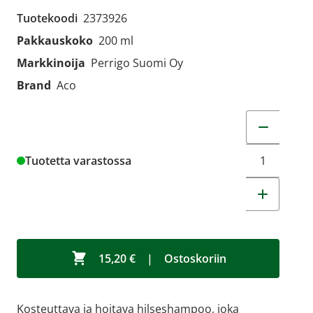
Tuotekoodi
2373926
Pakkauskoko
200 ml
Markkinoija
Perrigo Suomi Oy
Brand
Aco
Muuta tuot
Tuotetta varastossa
15,20 €
|
Ostoskoriin
Kosteuttava ja hoitava hilseshampoo, joka