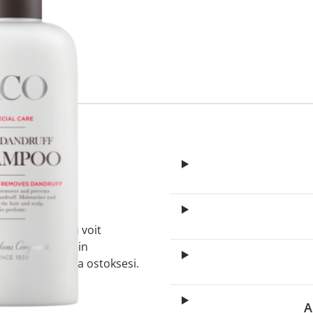
itä
aa reseptiä, ja voit
 sinun pitää ensin
lkeen voit maksaa ostoksesi.
A