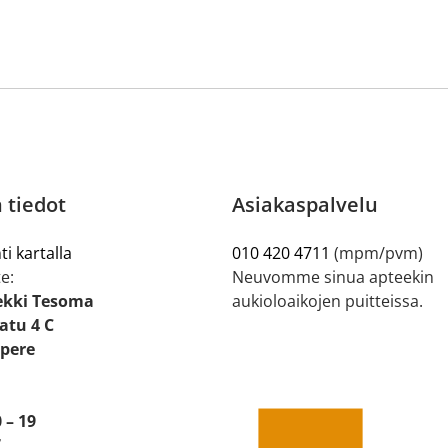
 tiedot
Asiakaspalvelu
ti kartalla
010 420 4711
(mpm/pvm)
e:
Neuvomme sinua apteekin
ekki Tesoma
aukioloaikojen puitteissa.
tu 4 C
pere
 – 19
7