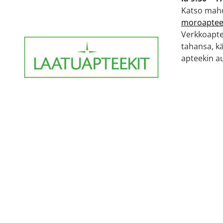
Katso mahd
moroapteek
Verkkoaptee
tahansa, k
apteekin au