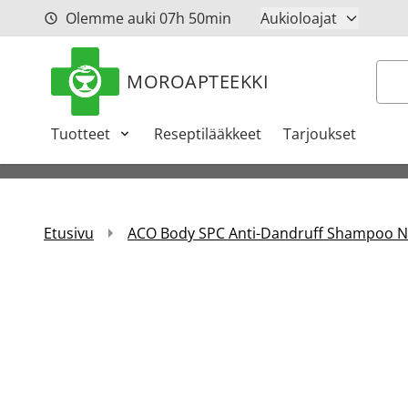
Siirry sisältöön
Olemme auki
07h
50min
Aukioloajat
Hak
MOROAPTEEKKI
Tuotteet
Reseptilääkkeet
Tarjoukset
Etusivu
ACO Body SPC Anti-Dandruff Shampoo N