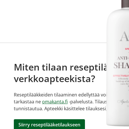
Miten tilaan reseptilääkke
verkkoapteekista?
Reseptilääkkeiden tilaaminen edellyttää voimassa olev
tarkastaa ne
omakanta.fi
-palvelusta. Tilausta varten
tunnistautua. Apteekki käsittelee tilauksesi, jonka jä
Siirry reseptilääketilaukseen