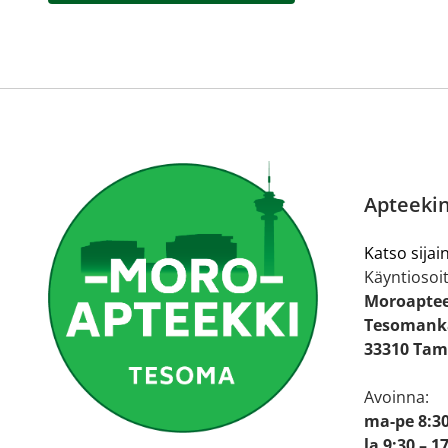
Apteekin
Katso sijain
Käyntiosoit
Moroapte
Tesomanka
33310 Tam
Avoinna:
ma-pe 8:30
la 9:30 – 1