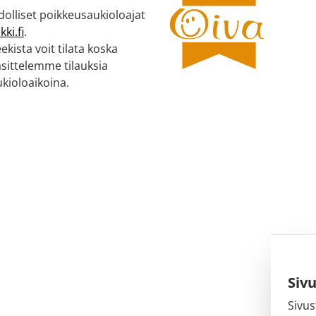
olliset poikkeusaukioloajat
ki.fi
.
kista voit tilata koska
äsittelemme tilauksia
kioloaikoina.
Siv
Sivus